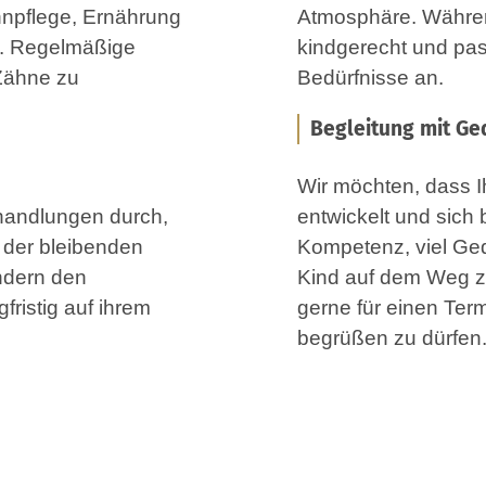
hnpflege, Ernährung
Atmosphäre. Während
ge
kindgerecht und passen unser V
 Zähne zu
Bedürfnisse an.
Begleitung mit G
Wir möchten, dass I
ehandlungen durch,
entwickelt und sich bei un
 der bleibenden
Kompetenz, viel Ged
Kind auf dem Weg zu gesunde
fristig auf ihrem
gerne für einen Term
begrüßen zu dürfen